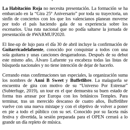
La Habitación Roja
no necesita presentación. La formación se ha
embarcado en la “Gira 25º Aniversario” por toda su trayectoria, un
sinfín de conciertos con los que los valencianos planean moverse
por todo el país haciendo gala de su experiencia sobre los
escenarios. Una ruta nacional que no podía saltarse la jornada de
presentación de #WARMUP2020.
El line-up de lujo para el día 30 de abril incluye la confirmación de
Guitarricadelafuente
, conocido por conquistar a todos con una
sola guitarra y unas canciones desgarradoras. Después de su debut
este mismo año, Álvaro Lafuente ya encabeza todas las listas de
búsqueda nacionales y no tiene intención de dejar de hacerlo.
Cerrando estas confirmaciones tan especiales, la organización suma
los nombres de
Anni B Sweet
y
Buffetlibre
. La malagueña se
encuentra de gira con motivo de su “Universo Por Estrenar”
(Subterfuge, 2019), un tour en el que demuestra su buen estado de
forma tras arrasar por Europa con los británicos Temples. Para
terminar, tras un merecido descanso de cuatro años, Buffetlibre
vuelve con una nueva mixtape y con el objetivo de volver a poner
en pie a todo el público con su set. Conocido por su faceta más
festiva y divertida, la sesión preparada para el OPEN cerrará a lo
grande un día repleto de música.