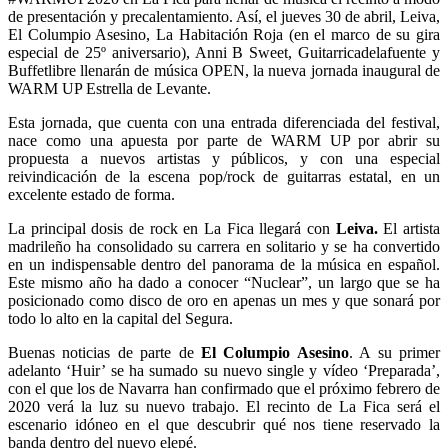
de presentación y precalentamiento. Así, el jueves 30 de abril, Leiva,
El Columpio Asesino, La Habitación Roja (en el marco de su gira
especial de 25º aniversario), Anni B Sweet, Guitarricadelafuente y
Buffetlibre llenarán de música OPEN, la nueva jornada inaugural de
WARM UP Estrella de Levante.
Esta jornada, que cuenta con una entrada diferenciada del festival,
nace como una apuesta por parte de WARM UP por abrir su
propuesta a nuevos artistas y públicos, y con una especial
reivindicación de la escena pop/rock de guitarras estatal, en un
excelente estado de forma.
La principal dosis de rock en La Fica llegará con
Leiva.
El artista
madrileño ha consolidado su carrera en solitario y se ha convertido
en un indispensable dentro del panorama de la música en español.
Este mismo año ha dado a conocer “Nuclear”, un largo que se ha
posicionado como disco de oro en apenas un mes y que sonará por
todo lo alto en la capital del Segura.
Buenas noticias de parte de
El Columpio Asesino
. A su primer
adelanto ‘Huir’ se ha sumado su nuevo single y vídeo ‘Preparada’,
con el que los de Navarra han confirmado que el próximo febrero de
2020 verá la luz su nuevo trabajo. El recinto de La Fica será el
escenario idóneo en el que descubrir qué nos tiene reservado la
banda dentro del nuevo elepé.