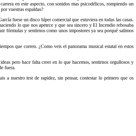
 carrera en este aspecto, con sonidos mas psicodélicos, rompiendo un
por vuestras espaldas?
arcía fuese un disco híper comercial que estuviera en todas las casas.
ciendo lo que nos apetece y que sea sincero y El Incendio rebosaba
ir fórmulas y sentirnos como unos impostores ya sea porqué salimos
empos que corren. ¿Como veis el panorama musical estatal en estos
as pero hace falta creer en lo que hacemos, sentirnos orgullosos y
de fuera.
is a nuestro test de rapidez, sin pensar, contestar lo primero que os