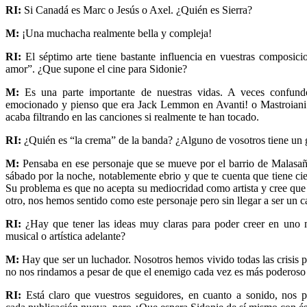
RI:
Si Canadá es Marc o Jesús o Axel. ¿Quién es Sierra?
M:
¡Una muchacha realmente bella y compleja!
RI:
El séptimo arte tiene bastante influencia en vuestras composi
amor”. ¿Que supone el cine para Sidonie?
M:
Es una parte importante de nuestras vidas. A veces confun
emocionado y pienso que era Jack Lemmon en Avanti! o Mastroiani 
acaba filtrando en las canciones si realmente te han tocado.
RI:
¿Quién es “la crema” de la banda? ¿Alguno de vosotros tiene un
M:
Pensaba en ese personaje que se mueve por el barrio de Malasañ
sábado por la noche, notablemente ebrio y que te cuenta que tiene ci
Su problema es que no acepta su mediocridad como artista y cree qu
otro, nos hemos sentido como este personaje pero sin llegar a ser un c
RI:
¿Hay que tener las ideas muy claras para poder creer en uno 
musical o artística adelante?
M:
Hay que ser un luchador. Nosotros hemos vivido todas las crisis p
no nos rindamos a pesar de que el enemigo cada vez es más poderoso
RI:
Está claro que vuestros seguidores, en cuanto a sonido, nos 