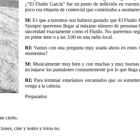
¿“El Fluido García” fue un punto de inflexión en vuestra
poco esa etiqueta de comercial que comenzaba a asomarse 
M:
Es que a nosotros nos hubiera gustado que El Fluido G
Siempre queremos llegar al máximo número de personas ha
sinceridad exactamente como el Fluido. No queremos segu
en prime time o a las 3:00 en una radio local.
RI:
Vamos con una pregunta muy usada ahora en estos ti
momentos?
M:
Musicalmente muy bien y con muchas y muy buenas ide
no bajarse los pantalones constantemente por lo que llega 
RI:
Para terminar estaríamos encantados que os sometiera
venga a la cabeza.
Preparados
e cierto.
nes, cine y teatro y toros no.