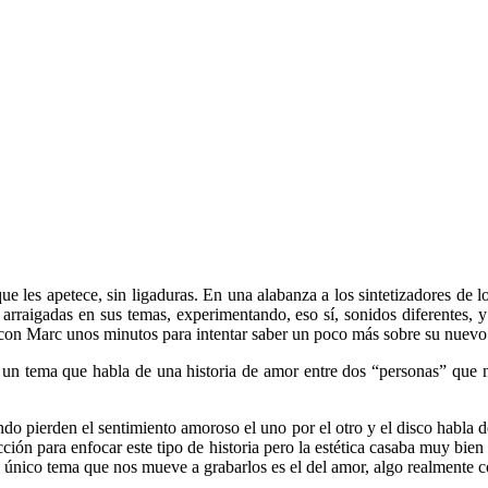
que les apetece, sin ligaduras. En una alabanza a los sintetizadores de 
 arraigadas en sus temas, experimentando, eso sí, sonidos diferentes,
n Marc unos minutos para intentar saber un poco más sobre su nuevo l
 un tema que habla de una historia de amor entre dos “personas” que 
 pierden el sentimiento amoroso el uno por el otro y el disco habla de
icción para enfocar este tipo de historia pero la estética casaba muy b
l único tema que nos mueve a grabarlos es el del amor, algo realmente c