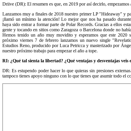
Driive (DR): El resumen es que, en 2019 por así decirlo, empezamos a 
Lanzamos muy a finales de 2018 nuestro primer LP "Hideaway" y par
¡llamó un mínimo la atención! Lo mejor que nos ha pasado durant
haya sido entrar a formar parte de Polar Records. Gracias a ellos es
gente y tocando en sitios como Zaragoza o Barcelona donde no había
Hemos tenido un año muy movidito y esperamos que este 2020 s
próximo viernes 7 de febrero lanzamos un nuevo single "Revelati
Estudios Reno, producido por Luca Petricca y masterizado por Ánge
nuestro próximo trabajo para empezar el año a tope.
RI: ¿Qué tal sienta la libertad? ¿Qué ventajas y desventajas veis
DR: Es estupendo poder hacer lo que quieras sin presiones externas. 
tampoco tienes apoyo ninguno con lo que tienes que asumir todo el c