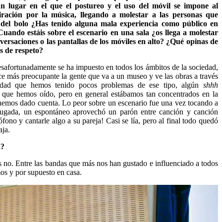
n lugar en el que el postureo y el uso del móvil se impone al
iración por la música, llegando a molestar a las personas que
 del bolo ¿Has tenido alguna mala experiencia como público en
Cuando estáis sobre el escenario en una sala ¿os llega a molestar
nversaciones o las pantallas de los móviles en alto? ¿Qué opinas de
as de respeto?
safortunadamente se ha impuesto en todos los ámbitos de la sociedad,
e más preocupante la gente que va a un museo y ve las obras a través
rdad que hemos tenido pocos problemas de ese tipo, algún
shhh
 que hemos oído, pero en general estábamos tan concentrados en la
hemos dado cuenta. Lo peor sobre un escenario fue una vez tocando a
rugada, un espontáneo aprovechó un parón entre canción y canción
fono y cantarle algo a su pareja! Casi se lía, pero al final todo quedó
aja.
a?
 no. Entre las bandas que más nos han gustado e influenciado a todos
os y por supuesto en casa.