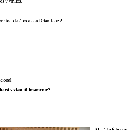
os y vinilos.
re todo la época con Brian Jones!
cional.
e hayáis visto últimamente?
.
RI: ¿Tortilla con