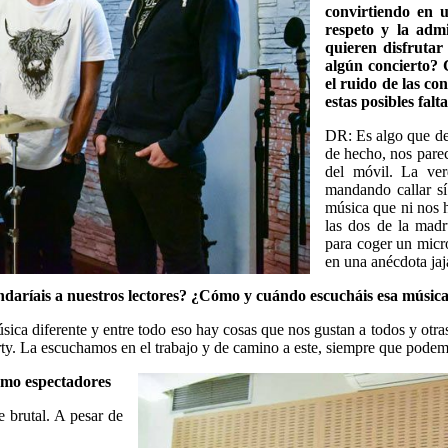
convirtiendo en u
respeto y la adm
quieren disfrutar
algún concierto? 
el ruido de las co
estas posibles falt
DR: Es algo que de
de hecho, nos parec
del móvil. La ve
mandando callar sí
música que ni nos 
las dos de la mad
para coger un micró
en una anécdota jaj
aríais a nuestros lectores? ¿Cómo y cuándo escucháis esa músic
ca diferente y entre todo eso hay cosas que nos gustan a todos y otras
ty. La escuchamos en el trabajo y de camino a este, siempre que podem
omo espectadores
 brutal. A pesar de