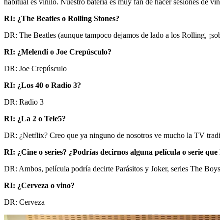
habitual es vinilo. Nuestro batería es muy fan de hacer sesiones de vin
RI: ¿The Beatles o Rolling Stones?
DR: The Beatles (aunque tampoco dejamos de lado a los Rolling, ¡sob
RI: ¿Melendi o Joe Crepúsculo?
DR: Joe Crepúsculo
RI: ¿Los 40 o Radio 3?
DR: Radio 3
RI: ¿La 2 o Tele5?
DR: ¿Netflix? Creo que ya ninguno de nosotros ve mucho la TV tradi
RI: ¿Cine o series? ¿Podrías decirnos alguna película o serie qu
DR: Ambos, película podría decirte Parásitos y Joker, series The Boys
RI: ¿Cerveza o vino?
DR: Cerveza