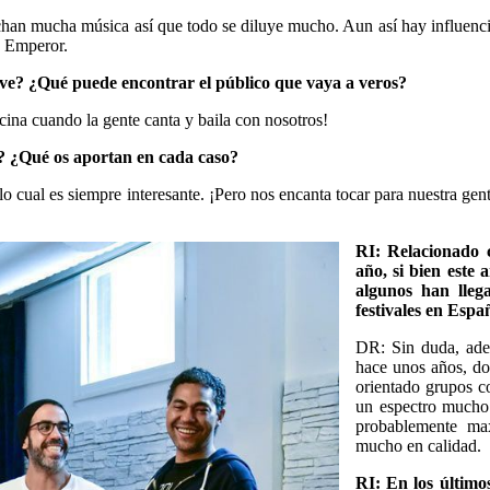
an mucha música así que todo se diluye mucho. Aun así hay influencia
k Emperor.
ive? ¿Qué puede encontrar el público que vaya a veros?
cina cuando la gente canta y baila con nosotros!
es? ¿Qué os aportan en cada caso?
 lo cual es siempre interesante. ¡Pero nos encanta tocar para nuestra g
RI: Relacionado c
año, si bien este 
algunos han lleg
festivales en Espa
DR: Sin duda, adem
hace unos años, do
orientado grupos co
un espectro mucho 
probablemente max
mucho en calidad.
RI: En los últimos