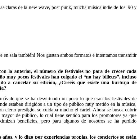
s claras de la new wave, post-punk, mucha música indie de los
90 y
ente en sala también! Nos gustan ambos formatos e intentamos transmitir
on lo anterior, el número de festivales no para de crecer cada
año muy pocos festivales han colgado el “no hay billetes”, incluso
ado a cancelar su edición, ¿Creéis que existe una burbuja de
ña?
ás de que se ha desvirtuado un poco lo que eran los festivales de
nde estaban dirigidos a un tipo de público muy metido en la música,
n cierto prestigio, se cuidaba mucho el cartel. Ahora se busca cubrir
mayor de público, lo cual tiene sentido para los promotores ya que
imizan beneficios, pero para algunos de nosotros se ha perdido
 años, y lo digo por experiencias propias, los conciertos se están