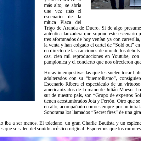
más alto, se abría
una vez más el
escenario de la
mítica Plaza del
Trigo de Aranda de Duero. Si de algo presume es
auténtica lanzadera que supone este escenario 
tres afortunados de hoy venían ya con carrerilla
la venta y han colgado el cartel de “Sold out” en
en directo de las canciones de uno de los debu
casi cien mil reproducciones en Youtube, con 
pamplonica y el concierto que nos ofrecieron q
Horas intempestivas las que les suelen tocar hab
adulterados con su “buenrollismo”, consiguier
Escenario Ribera el espectáculo de un virtuos
americanizados de la mano de Julián Maeso. Los
sur de nuestro país, son “Grupo de expertos Sol
tienen acostumbrados Jota y Ferrón. Otro que se c
en alto, acompañado como siempre por un intrat
Sonorama los llamados “Secret fires” de una gi
o iba a ser menos. El toledano, un gran Charlie Bautista y un esplé
es que se salen del sonido acústico original. Esperemos que los rumores