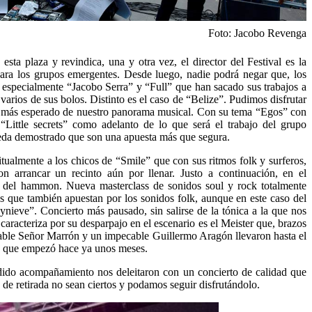
Foto: Jacobo Revenga
ta plaza y revindica, una y otra vez, el director del Festival es la
para los grupos emergentes. Desde luego, nadie podrá negar que, los
, especialmente “Jacobo Serra” y “Full” que han sacado sus trabajos a
 varios de sus bolos. Distinto es el caso de “Belize”. Pudimos disfrutar
ts más esperado de nuestro panorama musical. Con su tema “Egos” con
“Little secrets” como adelanto de lo que será el trabajo del grupo
ueda demostrado que son una apuesta más que segura.
itualmente a los chicos de “Smile” que con sus ritmos folk y surferos,
on arrancar un recinto aún por llenar. Justo a continuación, en el
o del hammon. Nueva masterclass de sonidos soul y rock totalmente
 que también apuestan por los sonidos folk, aunque en este caso del
ynieve”. Concierto más pausado, sin salirse de la tónica a la que nos
aracteriza por su desparpajo en el escenario es el Meister que, brazos
able Señor Marrón y un impecable Guillermo Aragón llevaron hasta el
ra que empezó hace ya unos meses.
ndido acompañamiento nos deleitaron con un concierto de calidad que
 de retirada no sean ciertos y podamos seguir disfrutándolo.