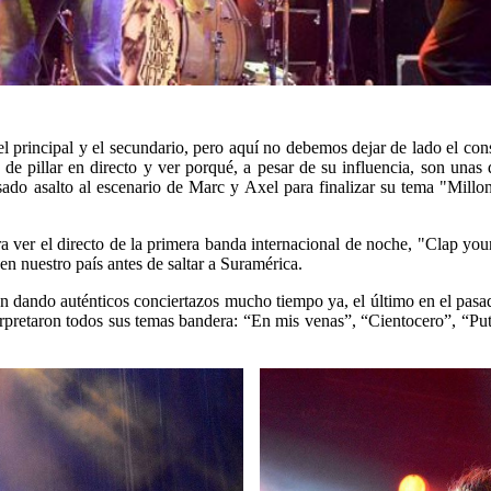
e el principal y el secundario, pero aquí no debemos dejar de lado el co
 de pillar en directo y ver porqué, a pesar de su influencia, son unas
do asalto al escenario de Marc y Axel para finalizar su tema "Millones
a ver el directo de la primera banda internacional de noche, "Clap y
n nuestro país antes de saltar a Suramérica.
an dando auténticos conciertazos mucho tiempo ya, el último en el pas
terpretaron todos sus temas bandera: “En mis venas”, “Cientocero”, “P